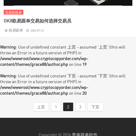
交易所跟单
OKX欧易跟单交易如何选择交易员
欧易跟单
2023-07-13
Warning
: Use of undefined constant 上页 - assumed '上页' (this will
throw an Error in a future version of PHP) in
/www/wwwroot/www.cryptocopyorder.com/wp-
content/themes/grace88/author.php
on line
19
Warning
: Use of undefined constant 下页 - assumed '下页' (this will
throw an Error in a future version of PHP) in
/www/wwwroot/www.cryptocopyorder.com/wp-
content/themes/grace88/author.php
on line
20
上页
1
2
3
下页
Copyright © 2026
带单跟单软件