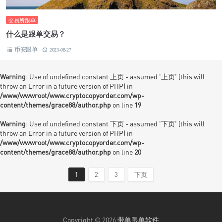
交易所跟单
什么是跟单交易？
币安跟单
2023-08-27
Warning
: Use of undefined constant 上页 - assumed '上页' (this will
throw an Error in a future version of PHP) in
/www/wwwroot/www.cryptocopyorder.com/wp-
content/themes/grace88/author.php
on line
19
Warning
: Use of undefined constant 下页 - assumed '下页' (this will
throw an Error in a future version of PHP) in
/www/wwwroot/www.cryptocopyorder.com/wp-
content/themes/grace88/author.php
on line
20
1
2
3
下页
Copyright © 2026
带单跟单软件