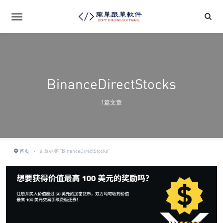
BinanceDirectStocks
1篇文章
首页
›
文章标签 "BinanceDirectStocks"