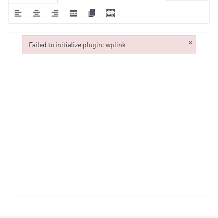
×
Failed to initialize plugin: wplink
Failed to initialize plugin: wplink